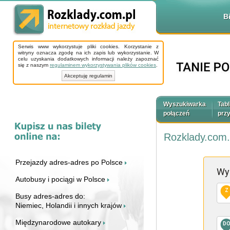
B
Serwis www wykorzystuje pliki cookies. Korzystanie z
witryny oznacza zgodę na ich zapis lub wykorzystanie. W
celu uzyskania dodatkowych informacji należy zapoznać
się z naszym
regulaminem wykorzystywania plików cookies
.
Akceptuję regulamin
Wyszukiwarka
Tabl
połączeń
prz
Rozklady.com.
Przejazdy adres-adres po Polsce
Wy
Autobusy i pociągi w Polsce
Z
Busy adres-adres do:
Niemiec, Holandii i innych krajów
Międzynarodowe autokary
D