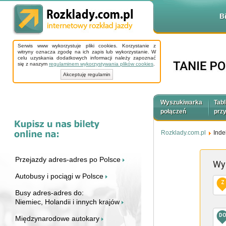
B
Serwis www wykorzystuje pliki cookies. Korzystanie z
witryny oznacza zgodę na ich zapis lub wykorzystanie. W
celu uzyskania dodatkowych informacji należy zapoznać
się z naszym
regulaminem wykorzystywania plików cookies
.
Akceptuję regulamin
Wyszukiwarka
Tabl
połączeń
prz
Rozklady.com.pl
Inde
Przejazdy adres-adres po Polsce
Wy
Autobusy i pociągi w Polsce
Z
Busy adres-adres do:
Niemiec, Holandii i innych krajów
D
Międzynarodowe autokary