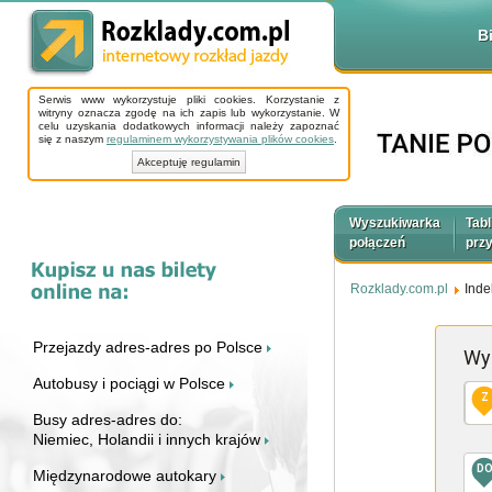
B
Serwis www wykorzystuje pliki cookies. Korzystanie z
witryny oznacza zgodę na ich zapis lub wykorzystanie. W
celu uzyskania dodatkowych informacji należy zapoznać
się z naszym
regulaminem wykorzystywania plików cookies
.
Akceptuję regulamin
Wyszukiwarka
Tabl
połączeń
prz
Rozklady.com.pl
Inde
Przejazdy adres-adres po Polsce
Wy
Autobusy i pociągi w Polsce
Z
Busy adres-adres do:
Niemiec, Holandii i innych krajów
D
Międzynarodowe autokary