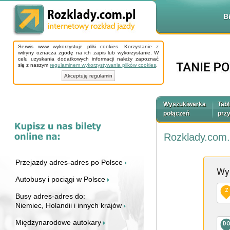
B
Serwis www wykorzystuje pliki cookies. Korzystanie z
witryny oznacza zgodę na ich zapis lub wykorzystanie. W
celu uzyskania dodatkowych informacji należy zapoznać
się z naszym
regulaminem wykorzystywania plików cookies
.
Akceptuję regulamin
Wyszukiwarka
Tabl
połączeń
prz
Rozklady.com.
Przejazdy adres-adres po Polsce
Wy
Autobusy i pociągi w Polsce
Z
Busy adres-adres do:
Niemiec, Holandii i innych krajów
Międzynarodowe autokary
D