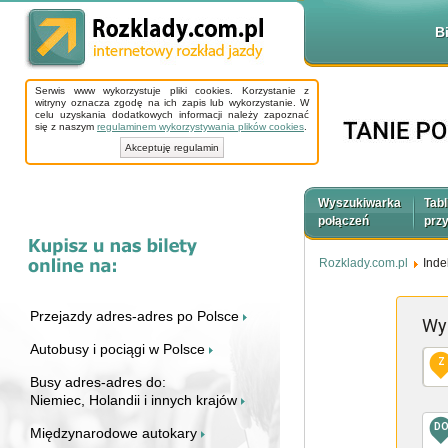
B
Serwis www wykorzystuje pliki cookies. Korzystanie z
witryny oznacza zgodę na ich zapis lub wykorzystanie. W
celu uzyskania dodatkowych informacji należy zapoznać
się z naszym
regulaminem wykorzystywania plików cookies
.
Akceptuję regulamin
Wyszukiwarka
Tabl
połączeń
prz
Rozklady.com.pl
Inde
Przejazdy adres-adres po Polsce
Wy
Autobusy i pociągi w Polsce
Z
Busy adres-adres do:
Niemiec, Holandii i innych krajów
D
Międzynarodowe autokary