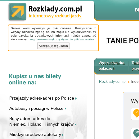
B
Serwis www wykorzystuje pliki cookies. Korzystanie z
witryny oznacza zgodę na ich zapis lub wykorzystanie. W
celu uzyskania dodatkowych informacji należy zapoznać
się z naszym
regulaminem wykorzystywania plików cookies
.
Akceptuję regulamin
Wyszukiwarka
Tabl
połączeń
prz
Rozklady.com.pl
Inde
Przejazdy adres-adres po Polsce
Wy
Autobusy i pociągi w Polsce
Z
Busy adres-adres do:
Niemiec, Holandii i innych krajów
D
Międzynarodowe autokary