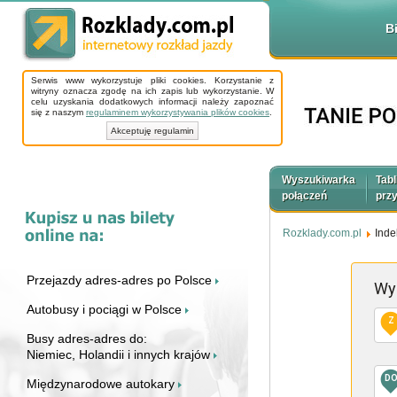
B
Serwis www wykorzystuje pliki cookies. Korzystanie z
witryny oznacza zgodę na ich zapis lub wykorzystanie. W
celu uzyskania dodatkowych informacji należy zapoznać
się z naszym
regulaminem wykorzystywania plików cookies
.
Akceptuję regulamin
Wyszukiwarka
Tabl
połączeń
prz
Rozklady.com.pl
Inde
Przejazdy adres-adres po Polsce
Wy
Autobusy i pociągi w Polsce
Z
Busy adres-adres do:
Niemiec, Holandii i innych krajów
D
Międzynarodowe autokary