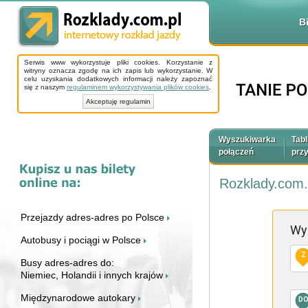
B
Serwis www wykorzystuje pliki cookies. Korzystanie z
witryny oznacza zgodę na ich zapis lub wykorzystanie. W
celu uzyskania dodatkowych informacji należy zapoznać
się z naszym
regulaminem wykorzystywania plików cookies
.
Akceptuję regulamin
Wyszukiwarka
Tabl
połączeń
prz
Rozklady.com.
Przejazdy adres-adres po Polsce
Wy
Autobusy i pociągi w Polsce
Z
Busy adres-adres do:
Niemiec, Holandii i innych krajów
Międzynarodowe autokary
D