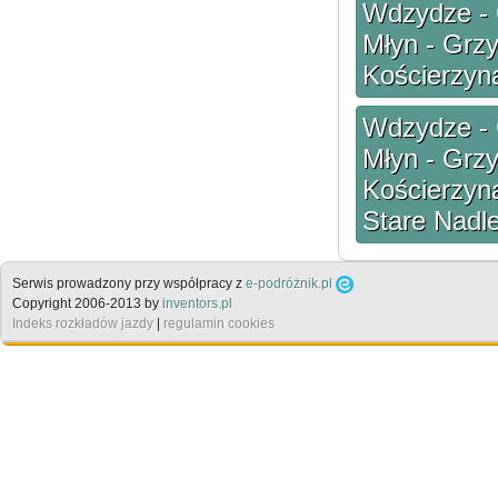
Wdzydze - C
Młyn - Grz
Kościerzyn
Wdzydze - C
Młyn - Grz
Kościerzyna
Stare Nadl
Serwis prowadzony przy współpracy z
e-podróżnik.pl
Copyright 2006-2013 by
inventors.pl
Indeks rozkładów jazdy
|
regulamin cookies