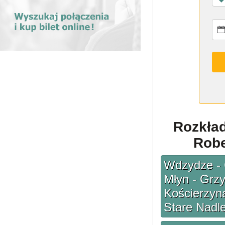
Rozkła
Robe
Wdzydze - C
Młyn - Grz
Kościerzyna
Stare Nadl