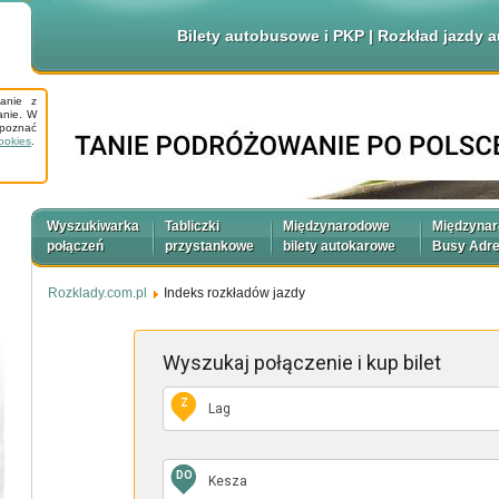
Bilety autobusowe i PKP | Rozkład jazdy
tanie z
anie. W
apoznać
ookies
.
Wyszukiwarka
Tabliczki
Międzynarodowe
Międzyna
połączeń
przystankowe
bilety autokarowe
Busy Adr
Rozklady.com.pl
Indeks rozkładów jazdy
Wyszukaj połączenie
i kup bilet
Z
DO