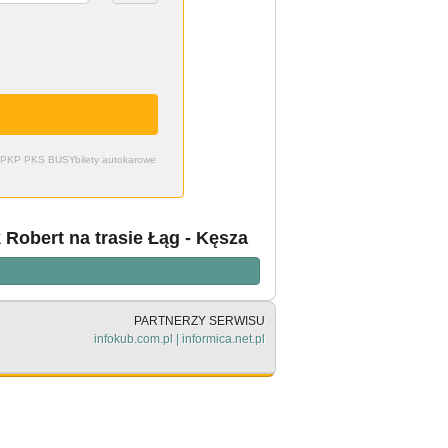
zdy PKP PKS BUSY
bilety autokarowe
obert na trasie Łąg - Kęsza
PARTNERZY SERWISU
infokub.com.pl
|
informica.net.pl