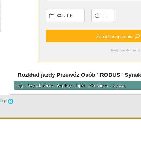
cz. 6 sie.
-- : --
Znajdź połączenie
bilety i rozkład ja
Rozkład jazdy Przewóz Osób "ROBUS" Synak R
Łąg - Szyszkowiec - Wądoły - Lipki - Złe Mięso - Kęsza
ik.pl