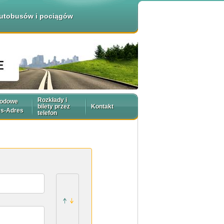
 autobusów i pociągów
Rozkłady i
rodowe
bilety przez
Kontakt
es-Adres
telefon