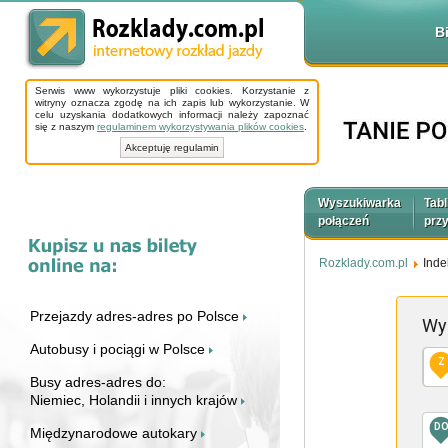
B
Serwis www wykorzystuje pliki cookies. Korzystanie z
witryny oznacza zgodę na ich zapis lub wykorzystanie. W
celu uzyskania dodatkowych informacji należy zapoznać
się z naszym
regulaminem wykorzystywania plików cookies
.
Akceptuję regulamin
Wyszukiwarka
Tabl
połączeń
prz
Rozklady.com.pl
Inde
Przejazdy adres-adres po Polsce
Wy
Autobusy i pociągi w Polsce
Z
Busy adres-adres do:
Niemiec, Holandii i innych krajów
D
Międzynarodowe autokary