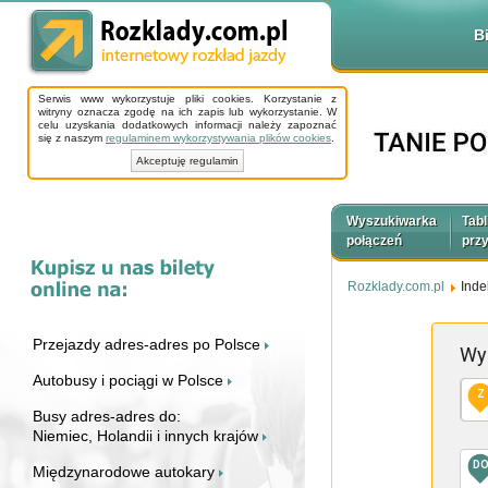
B
Serwis www wykorzystuje pliki cookies. Korzystanie z
witryny oznacza zgodę na ich zapis lub wykorzystanie. W
celu uzyskania dodatkowych informacji należy zapoznać
się z naszym
regulaminem wykorzystywania plików cookies
.
Akceptuję regulamin
Wyszukiwarka
Tabl
połączeń
prz
Rozklady.com.pl
Inde
Przejazdy adres-adres po Polsce
Wy
Autobusy i pociągi w Polsce
Z
Busy adres-adres do:
Niemiec, Holandii i innych krajów
D
Międzynarodowe autokary