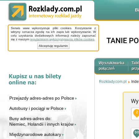
B
Serwis www wykorzystuje pliki cookies. Korzystanie z
witryny oznacza zgodę na ich zapis lub wykorzystanie. W
celu uzyskania dodatkowych informacji należy zapoznać
się z naszym
regulaminem wykorzystywania plików cookies
.
Akceptuję regulamin
Wyszukiwarka
Tabl
połączeń
prz
Rozklady.com.pl
Inde
Przejazdy adres-adres po Polsce
Wy
Autobusy i pociągi w Polsce
Z
Busy adres-adres do:
Niemiec, Holandii i innych krajów
D
Międzynarodowe autokary