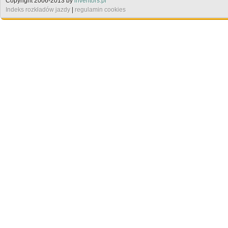
Copyright 2006-2013 by
inventors.pl
Indeks rozkładów jazdy
|
regulamin cookies