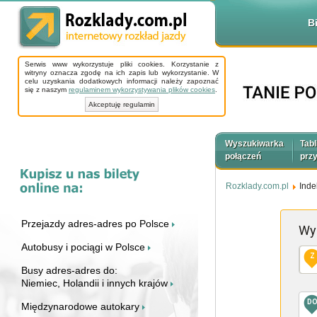
B
Serwis www wykorzystuje pliki cookies. Korzystanie z
witryny oznacza zgodę na ich zapis lub wykorzystanie. W
celu uzyskania dodatkowych informacji należy zapoznać
się z naszym
regulaminem wykorzystywania plików cookies
.
Akceptuję regulamin
Wyszukiwarka
Tabl
połączeń
prz
Rozklady.com.pl
Inde
Przejazdy adres-adres po Polsce
Wy
Autobusy i pociągi w Polsce
Z
Busy adres-adres do:
Niemiec, Holandii i innych krajów
D
Międzynarodowe autokary