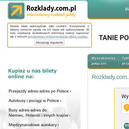
B
Serwis www wykorzystuje pliki cookies. Korzystanie z
witryny oznacza zgodę na ich zapis lub wykorzystanie. W
celu uzyskania dodatkowych informacji należy zapoznać
się z naszym
regulaminem wykorzystywania plików cookies
.
Akceptuję regulamin
Wyszukiwarka
Tabl
połączeń
prz
Rozklady.com.
Przejazdy adres-adres po Polsce
Wy
Autobusy i pociągi w Polsce
Z
Busy adres-adres do:
Niemiec, Holandii i innych krajów
Międzynarodowe autokary
D