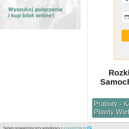
Rozk
Samoch
Prabuty - K
Pławty Wielk
Serwis prowadzony przy współpracy z
e-podróżnik.pl