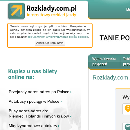
B
Serwis www wykorzystuje pliki cookies. Korzystanie z
witryny oznacza zgodę na ich zapis lub wykorzystanie. W
celu uzyskania dodatkowych informacji należy zapoznać
się z naszym
regulaminem wykorzystywania plików cookies
.
Akceptuję regulamin
Wyszukiwarka
Tabl
połączeń
prz
Rozklady.com.
Przejazdy adres-adres po Polsce
Wy
Autobusy i pociągi w Polsce
Z
Busy adres-adres do:
Niemiec, Holandii i innych krajów
Międzynarodowe autokary
D