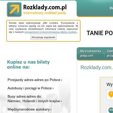
B
Serwis www wykorzystuje pliki cookies. Korzystanie z
witryny oznacza zgodę na ich zapis lub wykorzystanie. W
celu uzyskania dodatkowych informacji należy zapoznać
się z naszym
regulaminem wykorzystywania plików cookies
.
Akceptuję regulamin
Wyszukiwarka
Tabl
połączeń
prz
Rozklady.com.
Przejazdy adres-adres po Polsce
Wy
Autobusy i pociągi w Polsce
Z
Busy adres-adres do:
Niemiec, Holandii i innych krajów
Międzynarodowe autokary
D