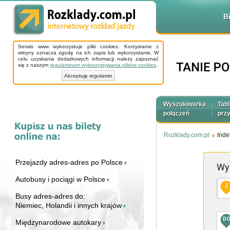
B
Serwis www wykorzystuje pliki cookies. Korzystanie z
witryny oznacza zgodę na ich zapis lub wykorzystanie. W
celu uzyskania dodatkowych informacji należy zapoznać
się z naszym
regulaminem wykorzystywania plików cookies
.
Akceptuję regulamin
Wyszukiwarka
Tabl
połączeń
prz
Rozklady.com.pl
Inde
Przejazdy adres-adres po Polsce
Wy
Autobusy i pociągi w Polsce
Z
Busy adres-adres do:
Niemiec, Holandii i innych krajów
D
Międzynarodowe autokary