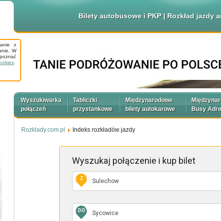
Bilety autobusowe i PKP | Rozkład jazdy
tanie z
anie. W
apoznać
ookies
.
Wyszukiwarka
Tabliczki
Międzynarodowe
Międzyna
połączeń
przystankowe
bilety autokarowe
Busy Adr
Rozklady.com.pl
Indeks rozkładów jazdy
Wyszukaj połączenie
i kup bilet
Z
DO