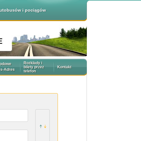
 autobusów i pociągów
Rozkłady i
rodowe
bilety przez
Kontakt
es-Adres
telefon