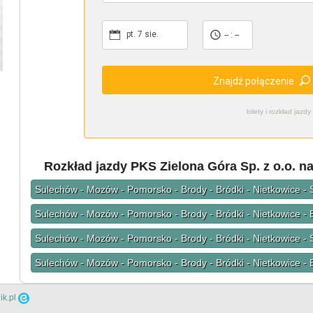
pt. 7 sie.
-- : --
Znajdź połączenie
bilety i rozkład ja
Rozkład jazdy PKS Zielona Góra Sp. z o.o. n
Sulechów - Mozów - Pomorsko - Brody - Bródki - Nietkowice -
Sulechów - Mozów - Pomorsko - Brody - Bródki - Nietkowice -
Sulechów - Mozów - Pomorsko - Brody - Bródki - Nietkowice -
Sulechów - Mozów - Pomorsko - Brody - Bródki - Nietkowice -
ik.pl