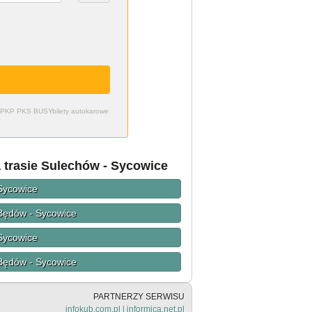
zdy PKP PKS BUSY
bilety autokarowe
a trasie Sulechów - Sycowice
 Sycowice
 Będów - Sycowice
 Sycowice
 Będów - Sycowice
PARTNERZY SERWISU
infokub.com.pl
|
informica.net.pl