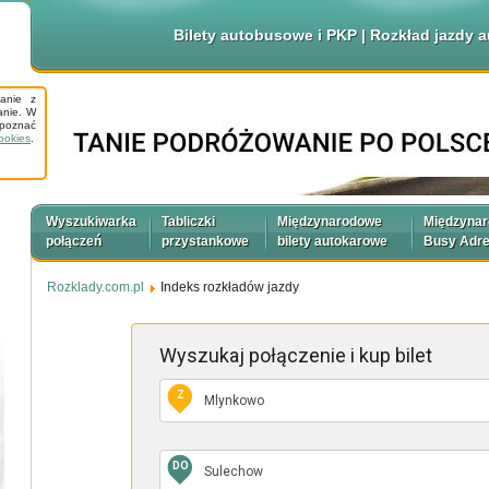
Bilety autobusowe i PKP | Rozkład jazdy
tanie z
anie. W
apoznać
ookies
.
Wyszukiwarka
Tabliczki
Międzynarodowe
Międzyna
połączeń
przystankowe
bilety autokarowe
Busy Adr
Rozklady.com.pl
Indeks rozkładów jazdy
Wyszukaj połączenie
i kup bilet
Z
DO