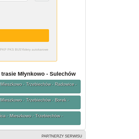
zdy PKP PKS BUSY
bilety autokarowe
a trasie Młynkowo - Sulechów
 - Mieszkowo - Trzebiechów - Radowice -
- Mieszkowo - Trzebiechów - Borek -
nica - Mieszkowo - Trzebiechów -
PARTNERZY SERWISU