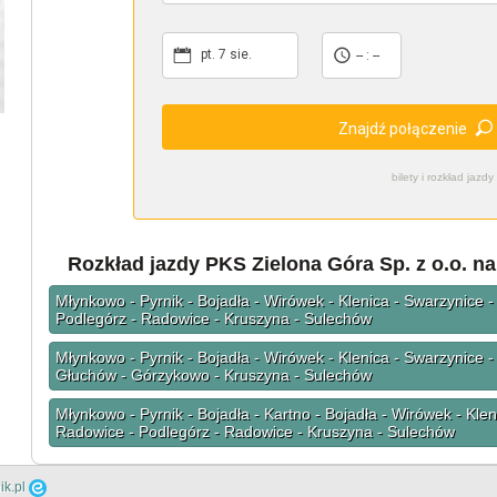
pt. 7 sie.
-- : --
Znajdź połączenie
bilety i rozkład ja
Rozkład jazdy PKS Zielona Góra Sp. z o.o. n
Młynkowo - Pyrnik - Bojadła - Wirówek - Klenica - Swarzynice
Podlegórz - Radowice - Kruszyna - Sulechów
Młynkowo - Pyrnik - Bojadła - Wirówek - Klenica - Swarzynice 
Głuchów - Górzykowo - Kruszyna - Sulechów
Młynkowo - Pyrnik - Bojadła - Kartno - Bojadła - Wirówek - Kle
Radowice - Podlegórz - Radowice - Kruszyna - Sulechów
ik.pl