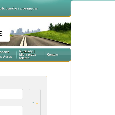
 autobusów i pociągów
Rozkłady i
rodowe
bilety przez
Kontakt
es-Adres
telefon