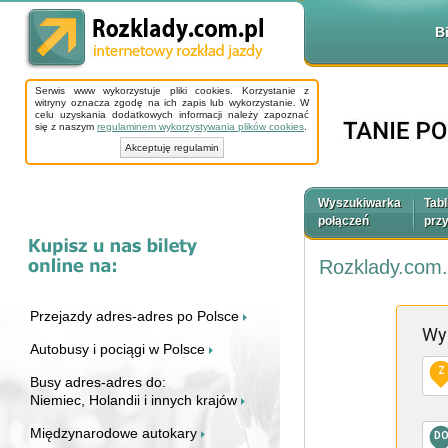
B
Serwis www wykorzystuje pliki cookies. Korzystanie z
witryny oznacza zgodę na ich zapis lub wykorzystanie. W
celu uzyskania dodatkowych informacji należy zapoznać
się z naszym
regulaminem wykorzystywania plików cookies
.
Akceptuję regulamin
Wyszukiwarka
Tabl
połączeń
prz
Rozklady.com.
Przejazdy adres-adres po Polsce
Wy
Autobusy i pociągi w Polsce
Z
Busy adres-adres do:
Niemiec, Holandii i innych krajów
Międzynarodowe autokary
D