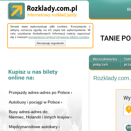
B
Serwis www wykorzystuje pliki cookies. Korzystanie z
witryny oznacza zgodę na ich zapis lub wykorzystanie. W
celu uzyskania dodatkowych informacji należy zapoznać
się z naszym
regulaminem wykorzystywania plików cookies
.
Akceptuję regulamin
Wyszukiwarka
Tabl
połączeń
prz
Rozklady.com.
Przejazdy adres-adres po Polsce
Wy
Autobusy i pociągi w Polsce
Z
Busy adres-adres do:
Niemiec, Holandii i innych krajów
Międzynarodowe autokary
D