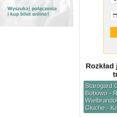
Rozkład 
t
Starogard 
Bobowo - R
Wielbrando
Głuche - K