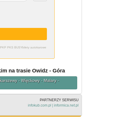
zdy PKP PKS BUSY
bilety autokarowe
im na trasie Owidz - Góra
Skarszewy - Więckowy - Malary -
PARTNERZY SERWISU
infokub.com.pl
|
informica.net.pl