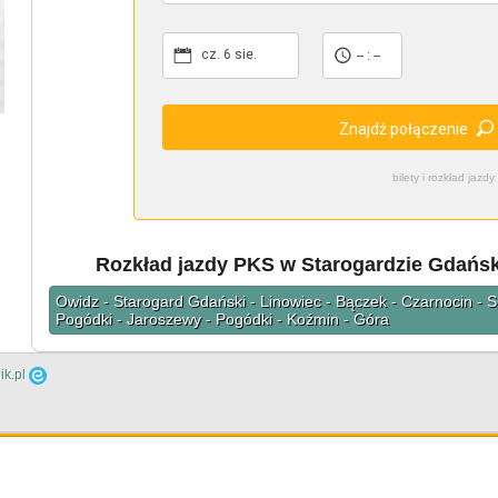
cz. 6 sie.
-- : --
Znajdź połączenie
bilety i rozkład ja
Rozkład jazdy PKS w Starogardzie Gdańsk
Owidz - Starogard Gdański - Linowiec - Bączek - Czarnocin - 
Pogódki - Jaroszewy - Pogódki - Koźmin - Góra
ik.pl