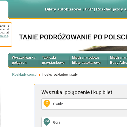
Bilety autobusowe i PKP | Rozkład jazdy
tanie z
anie. W
apoznać
ookies
.
Wyszukiwarka
Tabliczki
Międzynarodowe
Międzyna
połączeń
przystankowe
bilety autokarowe
Busy Adr
Rozklady.com.pl
Indeks rozkładów jazdy
Wyszukaj połączenie
i kup bilet
Z
DO