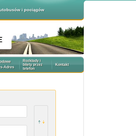
 autobusów i pociągów
Rozkłady i
rodowe
bilety przez
Kontakt
es-Adres
telefon