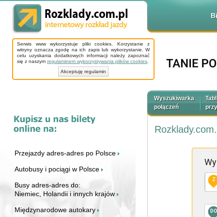
B
Serwis www wykorzystuje pliki cookies. Korzystanie z
witryny oznacza zgodę na ich zapis lub wykorzystanie. W
celu uzyskania dodatkowych informacji należy zapoznać
się z naszym
regulaminem wykorzystywania plików cookies
.
Akceptuję regulamin
Wyszukiwarka
Tabl
połączeń
prz
Rozklady.com.
Przejazdy adres-adres po Polsce
Wy
Autobusy i pociągi w Polsce
Z
Busy adres-adres do:
Niemiec, Holandii i innych krajów
Międzynarodowe autokary
D