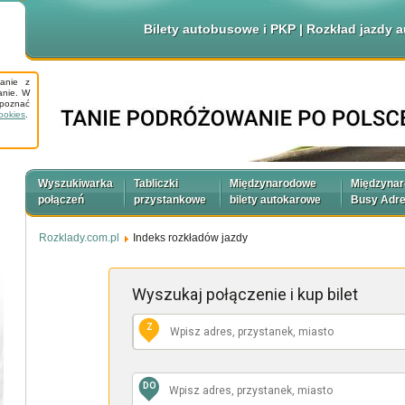
Bilety autobusowe i PKP | Rozkład jazdy
tanie z
anie. W
apoznać
ookies
.
Wyszukiwarka
Tabliczki
Międzynarodowe
Międzyna
połączeń
przystankowe
bilety autokarowe
Busy Adr
Rozklady.com.pl
Indeks rozkładów jazdy
Wyszukaj połączenie
i kup bilet
Z
DO