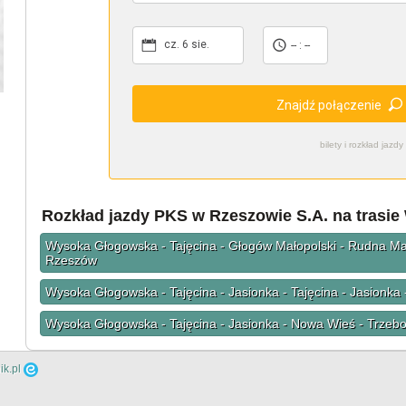
cz. 6 sie.
-- : --
Znajdź połączenie
bilety i rozkład ja
Rozkład jazdy PKS w Rzeszowie S.A. na trasi
Wysoka Głogowska - Tajęcina - Głogów Małopolski - Rudna Mał
Rzeszów
Wysoka Głogowska - Tajęcina - Jasionka - Tajęcina - Jasionk
Wysoka Głogowska - Tajęcina - Jasionka - Nowa Wieś - Trzeb
ik.pl