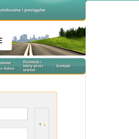
 autobusów i pociągów
Rozkłady i
rodowe
bilety przez
Kontakt
es-Adres
telefon