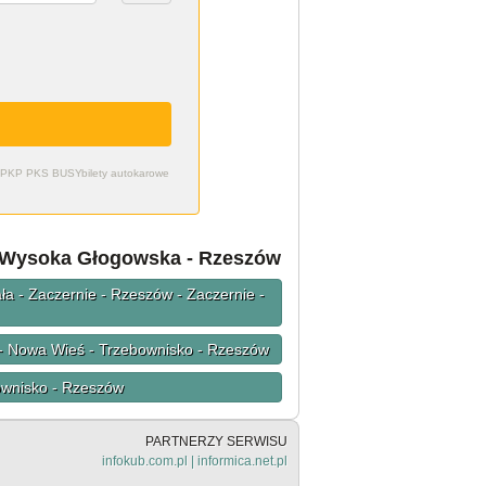
zdy PKP PKS BUSY
bilety autokarowe
e Wysoka Głogowska - Rzeszów
a - Zaczernie - Rzeszów - Zaczernie -
a - Nowa Wieś - Trzebownisko - Rzeszów
ownisko - Rzeszów
PARTNERZY SERWISU
infokub.com.pl
|
informica.net.pl