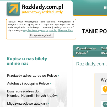
B
Serwis www wykorzystuje pliki cookies. Korzystanie z
witryny oznacza zgodę na ich zapis lub wykorzystanie. W
celu uzyskania dodatkowych informacji należy zapoznać
się z naszym
regulaminem wykorzystywania plików cookies
.
Akceptuję regulamin
Wyszukiwarka
Tabl
połączeń
prz
Rozklady.com.
Przejazdy adres-adres po Polsce
Wy
Autobusy i pociągi w Polsce
Z
Busy adres-adres do:
Niemiec, Holandii i innych krajów
Międzynarodowe autokary
D