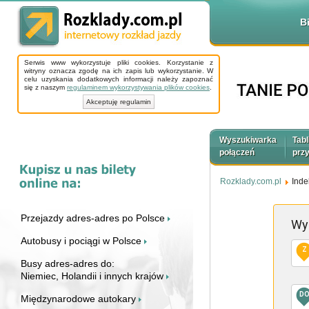
B
Serwis www wykorzystuje pliki cookies. Korzystanie z
witryny oznacza zgodę na ich zapis lub wykorzystanie. W
celu uzyskania dodatkowych informacji należy zapoznać
się z naszym
regulaminem wykorzystywania plików cookies
.
Akceptuję regulamin
Wyszukiwarka
Tabl
połączeń
prz
Rozklady.com.pl
Inde
Przejazdy adres-adres po Polsce
Wy
Autobusy i pociągi w Polsce
Z
Busy adres-adres do:
Niemiec, Holandii i innych krajów
D
Międzynarodowe autokary