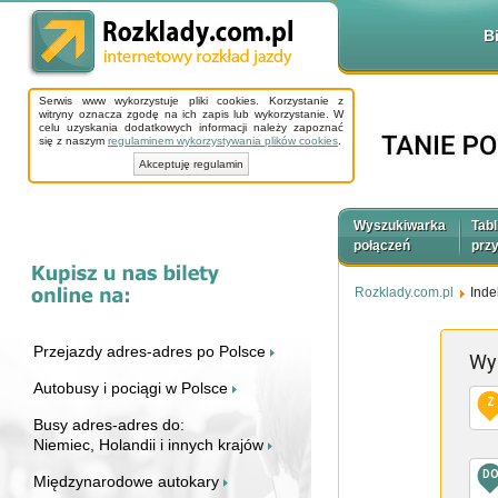
B
Serwis www wykorzystuje pliki cookies. Korzystanie z
witryny oznacza zgodę na ich zapis lub wykorzystanie. W
celu uzyskania dodatkowych informacji należy zapoznać
się z naszym
regulaminem wykorzystywania plików cookies
.
Akceptuję regulamin
Wyszukiwarka
Tabl
połączeń
prz
Rozklady.com.pl
Inde
Przejazdy adres-adres po Polsce
Wy
Autobusy i pociągi w Polsce
Z
Busy adres-adres do:
Niemiec, Holandii i innych krajów
D
Międzynarodowe autokary