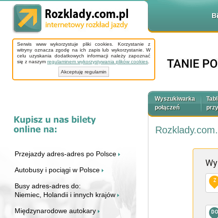
B
Serwis www wykorzystuje pliki cookies. Korzystanie z
witryny oznacza zgodę na ich zapis lub wykorzystanie. W
celu uzyskania dodatkowych informacji należy zapoznać
się z naszym
regulaminem wykorzystywania plików cookies
.
Akceptuję regulamin
Wyszukiwarka
Tabl
połączeń
prz
Rozklady.com.
Przejazdy adres-adres po Polsce
Wy
Autobusy i pociągi w Polsce
Z
Busy adres-adres do:
Niemiec, Holandii i innych krajów
Międzynarodowe autokary
D