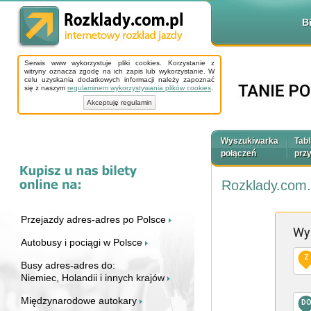
B
Serwis www wykorzystuje pliki cookies. Korzystanie z
witryny oznacza zgodę na ich zapis lub wykorzystanie. W
celu uzyskania dodatkowych informacji należy zapoznać
się z naszym
regulaminem wykorzystywania plików cookies
.
Akceptuję regulamin
Wyszukiwarka
Tabl
połączeń
prz
Rozklady.com.
Przejazdy adres-adres po Polsce
Wy
Autobusy i pociągi w Polsce
Z
Busy adres-adres do:
Niemiec, Holandii i innych krajów
Międzynarodowe autokary
D