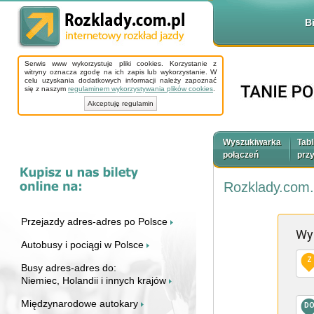
B
Serwis www wykorzystuje pliki cookies. Korzystanie z
witryny oznacza zgodę na ich zapis lub wykorzystanie. W
celu uzyskania dodatkowych informacji należy zapoznać
się z naszym
regulaminem wykorzystywania plików cookies
.
Akceptuję regulamin
Wyszukiwarka
Tabl
połączeń
prz
Rozklady.com.
Przejazdy adres-adres po Polsce
Wy
Autobusy i pociągi w Polsce
Z
Busy adres-adres do:
Niemiec, Holandii i innych krajów
Międzynarodowe autokary
D