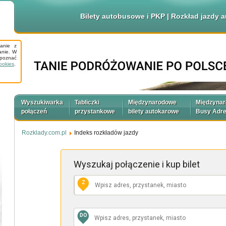
Bilety autobusowe i PKP | Rozkład jazdy
tanie z
anie. W
apoznać
ookies
.
Wyszukiwarka
Tabliczki
Międzynarodowe
Międzyna
połączeń
przystankowe
bilety autokarowe
Busy Adr
Rozklady.com.pl
Indeks rozkładów jazdy
Wyszukaj połączenie
i kup bilet
Z
DO