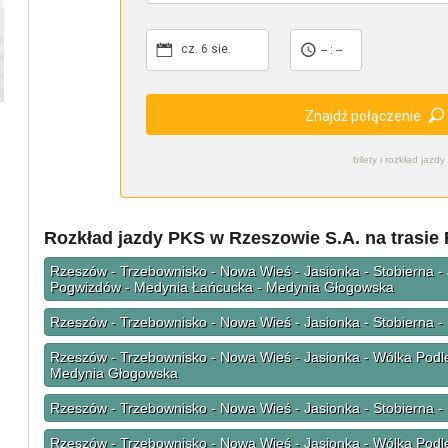
cz. 6 sie.
-- : --
Znajdź połączenie
bilety i rozkład ja
Rozkład jazdy PKS w Rzeszowie S.A. na trasi
Rzeszów - Trzebownisko - Nowa Wieś - Jasionka - Stobierna -
Pogwizdów - Medynia Łańcucka - Medynia Głogowska
Rzeszów - Trzebownisko - Nowa Wieś - Jasionka - Stobierna 
Rzeszów - Trzebownisko - Nowa Wieś - Jasionka - Wólka Podl
Medynia Głogowska
Rzeszów - Trzebownisko - Nowa Wieś - Jasionka - Stobierna 
Rzeszów - Trzebownisko - Nowa Wieś - Jasionka - Wólka Podl