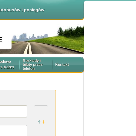
 autobusów i pociągów
Rozkłady i
rodowe
bilety przez
Kontakt
es-Adres
telefon