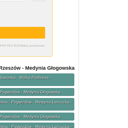
zdy PKP PKS BUSY
bilety autokarowe
e Rzeszów - Medynia Głogowska
 Jasionka - Wólka Podleśna -
- Pogwizdów - Medynia Głogowska
eśna - Pogwizdów - Medynia Łańcucka -
- Pogwizdów - Medynia Głogowska
eśna - Pogwizdów - Medynia Łańcucka -