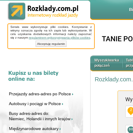
B
Serwis www wykorzystuje pliki cookies. Korzystanie z
witryny oznacza zgodę na ich zapis lub wykorzystanie. W
celu uzyskania dodatkowych informacji należy zapoznać
się z naszym
regulaminem wykorzystywania plików cookies
.
Akceptuję regulamin
Wyszukiwarka
Tabl
połączeń
prz
Rozklady.com.
Przejazdy adres-adres po Polsce
Wy
Autobusy i pociągi w Polsce
Z
Busy adres-adres do:
Niemiec, Holandii i innych krajów
Międzynarodowe autokary
D