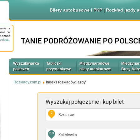
Bilety autobusowe i PKP | Rozkład jazdy
tanie z
anie. W
apoznać
ookies
.
Wyszukiwarka
Tabliczki
Międzynarodowe
Międzyna
połączeń
przystankowe
bilety autokarowe
Busy Adr
Rozklady.com.pl
Indeks rozkładów jazdy
Wyszukaj połączenie
i kup bilet
Z
DO