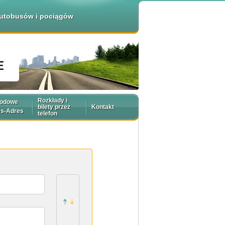
 autobusów i pociągów
Rozkłady i
rodowe
bilety przez
Kontakt
es-Adres
telefon