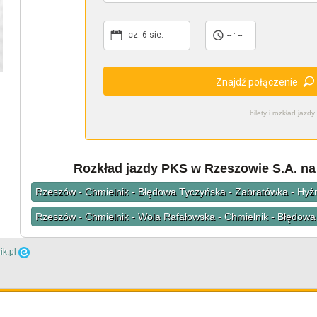
cz. 6 sie.
-- : --
Znajdź połączenie
bilety i rozkład ja
Rozkład jazdy PKS w Rzeszowie S.A. na
Rzeszów - Chmielnik - Błędowa Tyczyńska - Zabratówka - Hyż
Rzeszów - Chmielnik - Wola Rafałowska - Chmielnik - Błędow
ik.pl