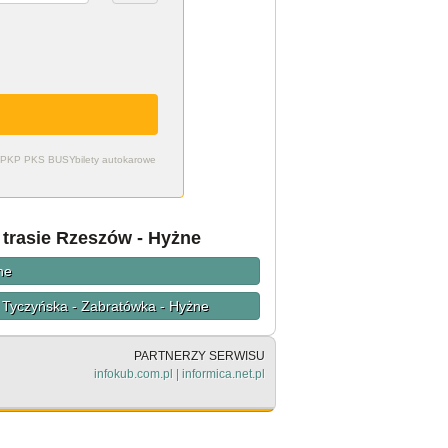
zdy PKP PKS BUSY
bilety autokarowe
 trasie Rzeszów - Hyżne
ne
a Tyczyńska - Zabratówka - Hyżne
PARTNERZY SERWISU
infokub.com.pl
|
informica.net.pl