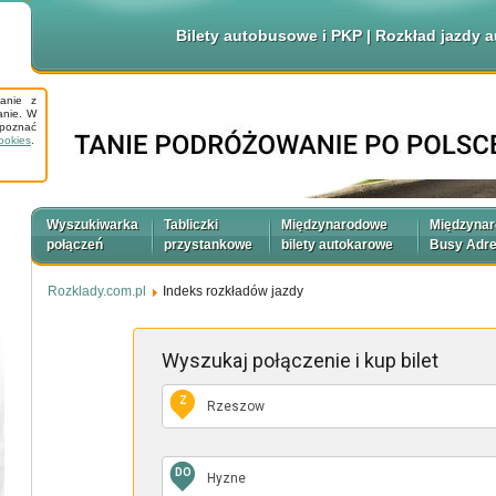
Bilety autobusowe i PKP | Rozkład jazdy
tanie z
anie. W
apoznać
ookies
.
Wyszukiwarka
Tabliczki
Międzynarodowe
Międzyna
połączeń
przystankowe
bilety autokarowe
Busy Adr
Rozklady.com.pl
Indeks rozkładów jazdy
Wyszukaj połączenie
i kup bilet
Z
DO