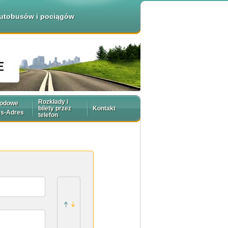
 autobusów i pociągów
Rozkłady i
rodowe
bilety przez
Kontakt
es-Adres
telefon