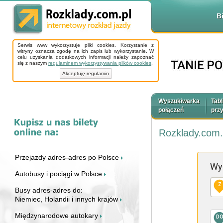
B
Serwis www wykorzystuje pliki cookies. Korzystanie z
witryny oznacza zgodę na ich zapis lub wykorzystanie. W
celu uzyskania dodatkowych informacji należy zapoznać
się z naszym
regulaminem wykorzystywania plików cookies
.
Akceptuję regulamin
Wyszukiwarka
Tabl
połączeń
prz
Rozklady.com.
Przejazdy adres-adres po Polsce
Wy
Autobusy i pociągi w Polsce
Z
Busy adres-adres do:
Niemiec, Holandii i innych krajów
Międzynarodowe autokary
D