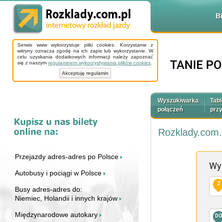
B
Serwis www wykorzystuje pliki cookies. Korzystanie z
witryny oznacza zgodę na ich zapis lub wykorzystanie. W
celu uzyskania dodatkowych informacji należy zapoznać
się z naszym
regulaminem wykorzystywania plików cookies
.
Akceptuję regulamin
Wyszukiwarka
Tabl
połączeń
prz
Rozklady.com.
Przejazdy adres-adres po Polsce
Wy
Autobusy i pociągi w Polsce
Z
Busy adres-adres do:
Niemiec, Holandii i innych krajów
Międzynarodowe autokary
D