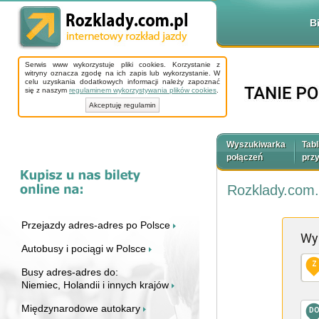
B
Serwis www wykorzystuje pliki cookies. Korzystanie z
witryny oznacza zgodę na ich zapis lub wykorzystanie. W
celu uzyskania dodatkowych informacji należy zapoznać
się z naszym
regulaminem wykorzystywania plików cookies
.
Akceptuję regulamin
Wyszukiwarka
Tabl
połączeń
prz
Rozklady.com.
Przejazdy adres-adres po Polsce
Wy
Autobusy i pociągi w Polsce
Z
Busy adres-adres do:
Niemiec, Holandii i innych krajów
Międzynarodowe autokary
D