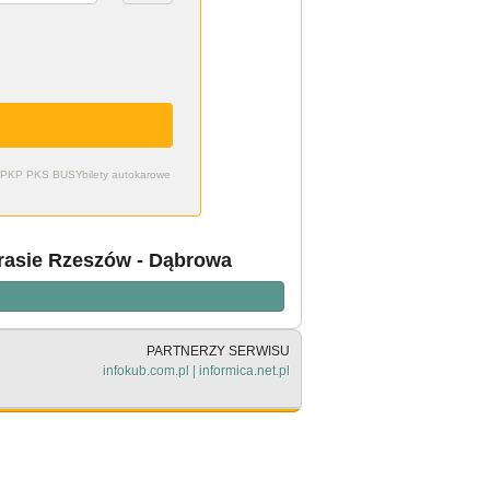
zdy PKP PKS BUSY
bilety autokarowe
trasie Rzeszów - Dąbrowa
PARTNERZY SERWISU
infokub.com.pl
|
informica.net.pl