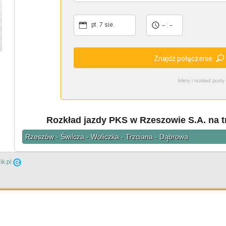
pt. 7 sie.
-- : --
Znajdź połączenie
bilety i rozkład ja
Rozkład jazdy PKS w Rzeszowie S.A. na 
Rzeszów - Świlcza - Woliczka - Trzciana - Dąbrowa
ik.pl