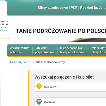
Bilety autobusowe i PKP | Rozkład jazdy
tanie z
anie. W
apoznać
ookies
.
Wyszukiwarka
Tabliczki
Międzynarodowe
Międzyna
połączeń
przystankowe
bilety autokarowe
Busy Adr
Rozklady.com.pl
Indeks rozkładów jazdy
Wyszukaj połączenie
i kup bilet
Z
DO