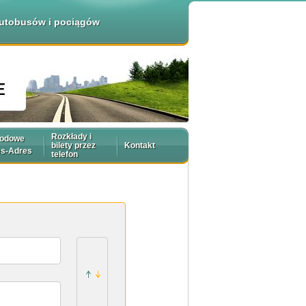
 autobusów i pociągów
Rozkłady i
rodowe
bilety przez
Kontakt
es-Adres
telefon