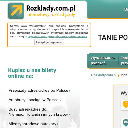
B
Serwis www wykorzystuje pliki cookies. Korzystanie z
witryny oznacza zgodę na ich zapis lub wykorzystanie. W
celu uzyskania dodatkowych informacji należy zapoznać
się z naszym
regulaminem wykorzystywania plików cookies
.
Akceptuję regulamin
Wyszukiwarka
Tabl
połączeń
prz
Rozklady.com.pl
Inde
Przejazdy adres-adres po Polsce
Wy
Autobusy i pociągi w Polsce
Z
Busy adres-adres do:
Niemiec, Holandii i innych krajów
D
Międzynarodowe autokary