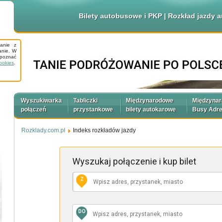
Bilety autobusowe i PKP | Rozkład jazdy
tanie z
anie. W
apoznać
ookies
.
Wyszukiwarka
Tabliczki
Międzynarodowe
Międzyna
połączeń
przystankowe
bilety autokarowe
Busy Adr
Rozklady.com.pl
Indeks rozkładów jazdy
Wyszukaj połączenie
i kup bilet
Z
DO