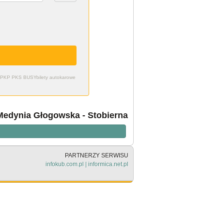
zdy PKP PKS BUSY
bilety autokarowe
 Medynia Głogowska - Stobierna
PARTNERZY SERWISU
infokub.com.pl
|
informica.net.pl