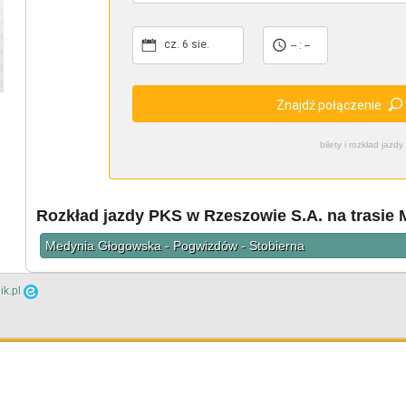
cz. 6 sie.
-- : --
Znajdź połączenie
bilety i rozkład ja
Rozkład jazdy PKS w Rzeszowie S.A. na trasie
Medynia Głogowska - Pogwizdów - Stobierna
ik.pl