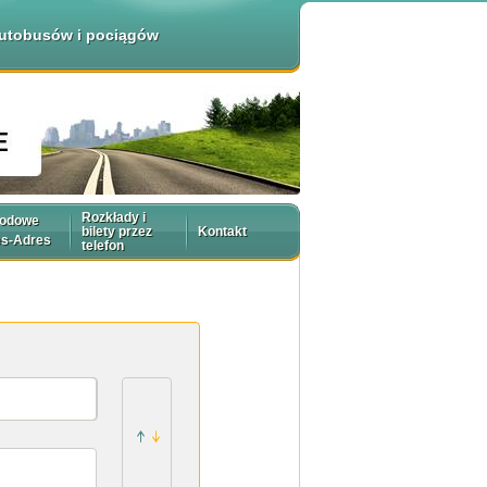
 autobusów i pociągów
Rozkłady i
rodowe
bilety przez
Kontakt
es-Adres
telefon