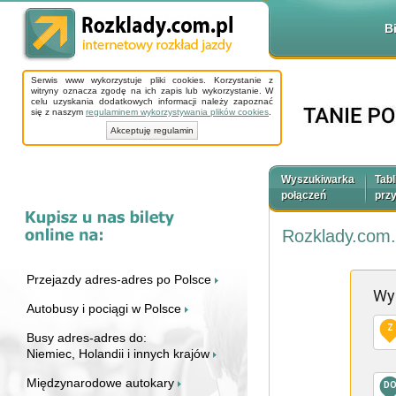
B
Serwis www wykorzystuje pliki cookies. Korzystanie z
witryny oznacza zgodę na ich zapis lub wykorzystanie. W
celu uzyskania dodatkowych informacji należy zapoznać
się z naszym
regulaminem wykorzystywania plików cookies
.
Akceptuję regulamin
Wyszukiwarka
Tabl
połączeń
prz
Rozklady.com.
Przejazdy adres-adres po Polsce
Wy
Autobusy i pociągi w Polsce
Z
Busy adres-adres do:
Niemiec, Holandii i innych krajów
Międzynarodowe autokary
D