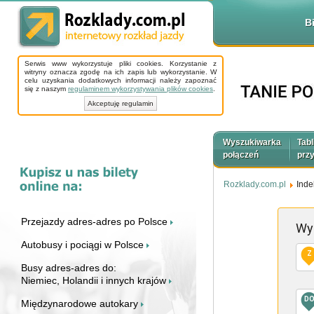
B
Serwis www wykorzystuje pliki cookies. Korzystanie z
witryny oznacza zgodę na ich zapis lub wykorzystanie. W
celu uzyskania dodatkowych informacji należy zapoznać
się z naszym
regulaminem wykorzystywania plików cookies
.
Akceptuję regulamin
Wyszukiwarka
Tabl
połączeń
prz
Rozklady.com.pl
Inde
Przejazdy adres-adres po Polsce
Wy
Autobusy i pociągi w Polsce
Z
Busy adres-adres do:
Niemiec, Holandii i innych krajów
D
Międzynarodowe autokary