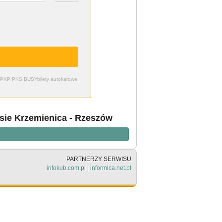
zdy PKP PKS BUSY
bilety autokarowe
asie Krzemienica - Rzeszów
PARTNERZY SERWISU
infokub.com.pl
|
informica.net.pl