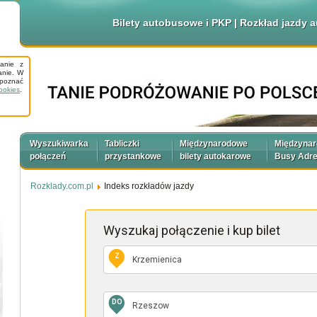
Bilety autobusowe i PKP | Rozkład jazdy
tanie z
anie. W
apoznać
ookies
.
Wyszukiwarka
Tabliczki
Międzynarodowe
Międzyna
połączeń
przystankowe
bilety autokarowe
Busy Adr
Rozklady.com.pl
Indeks rozkładów jazdy
Wyszukaj połączenie
i kup bilet
Z
DO