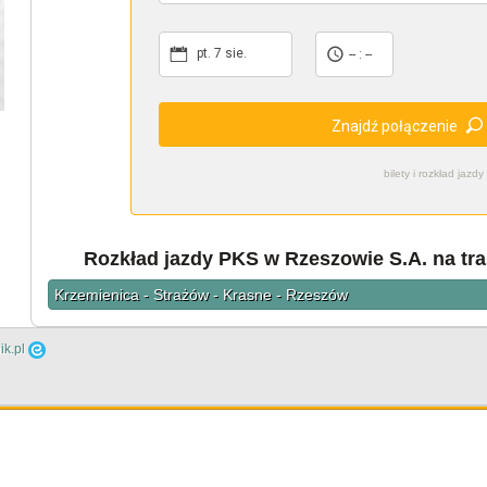
pt. 7 sie.
-- : --
Znajdź połączenie
bilety i rozkład ja
Rozkład jazdy PKS w Rzeszowie S.A. na tr
Krzemienica - Strażów - Krasne - Rzeszów
ik.pl