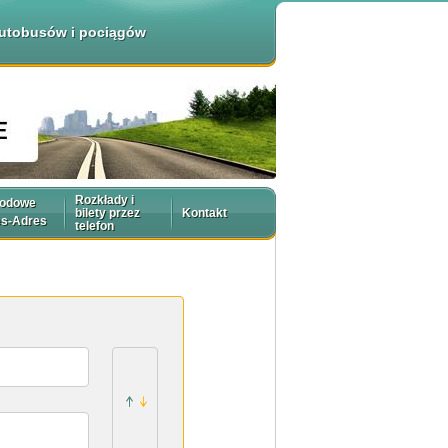
 autobusów i pociągów
Rozkłady i
rodowe
bilety przez
Kontakt
es-Adres
telefon