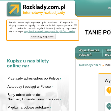
B
Serwis www wykorzystuje pliki cookies. Korzystanie z
witryny oznacza zgodę na ich zapis lub wykorzystanie. W
celu uzyskania dodatkowych informacji należy zapoznać
się z naszym
regulaminem wykorzystywania plików cookies
.
Akceptuję regulamin
Wyszukiwarka
Tabl
połączeń
prz
Rozklady.com.pl
Inde
Przejazdy adres-adres po Polsce
Wy
Autobusy i pociągi w Polsce
Z
Busy adres-adres do:
Niemiec, Holandii i innych krajów
D
Międzynarodowe autokary