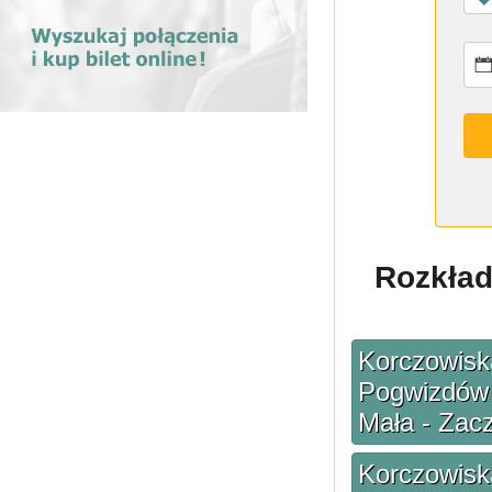
Rozkład
Korczowiska
Pogwizdów 
Mała - Zac
Korczowiska