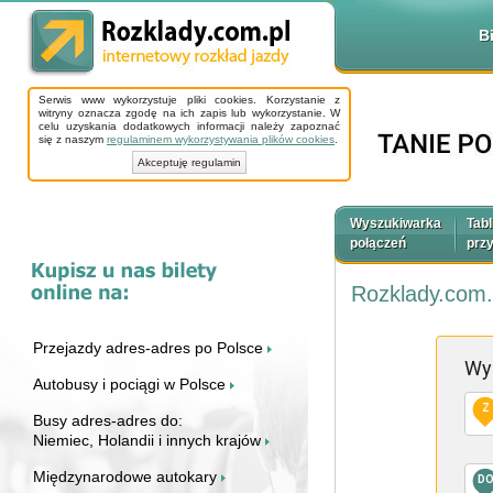
B
Serwis www wykorzystuje pliki cookies. Korzystanie z
witryny oznacza zgodę na ich zapis lub wykorzystanie. W
celu uzyskania dodatkowych informacji należy zapoznać
się z naszym
regulaminem wykorzystywania plików cookies
.
Akceptuję regulamin
Wyszukiwarka
Tabl
połączeń
prz
Rozklady.com.
Przejazdy adres-adres po Polsce
Wy
Autobusy i pociągi w Polsce
Z
Busy adres-adres do:
Niemiec, Holandii i innych krajów
Międzynarodowe autokary
D