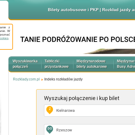
Bilety autobusowe i PKP | Rozkład jazdy
tanie z
anie. W
apoznać
ookies
.
Wyszukiwarka
Tabliczki
Międzynarodowe
Międzyna
połączeń
przystankowe
bilety autokarowe
Busy Adr
Rozklady.com.pl
Indeks rozkładów jazdy
Wyszukaj połączenie
i kup bilet
Z
DO