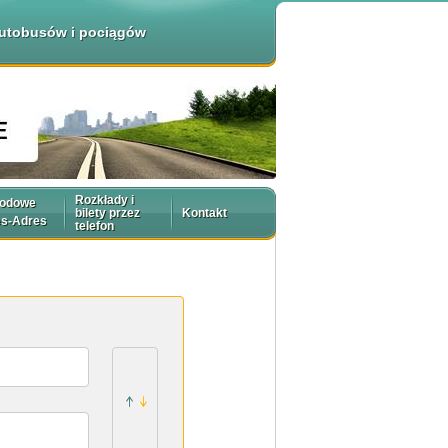
 autobusów i pociągów
Rozkłady i
rodowe
bilety przez
Kontakt
es-Adres
telefon