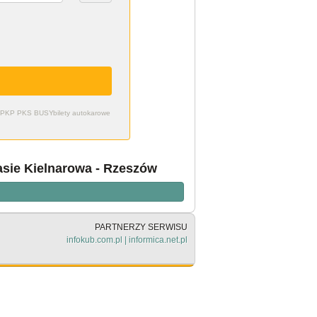
zdy PKP PKS BUSY
bilety autokarowe
asie Kielnarowa - Rzeszów
PARTNERZY SERWISU
infokub.com.pl
|
informica.net.pl