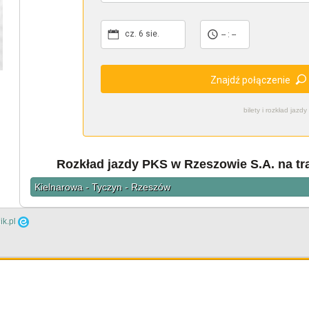
cz. 6 sie.
-- : --
Znajdź połączenie
bilety i rozkład ja
Rozkład jazdy PKS w Rzeszowie S.A. na tr
Kielnarowa - Tyczyn - Rzeszów
ik.pl