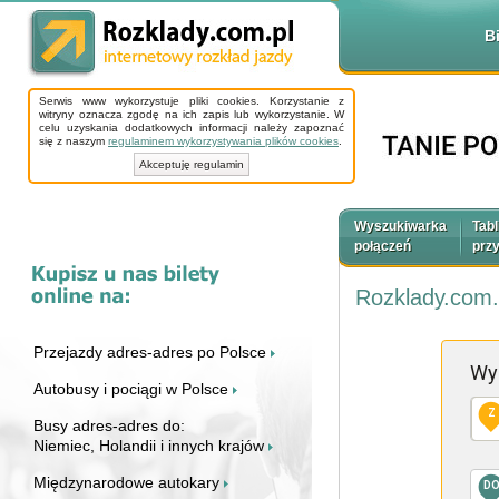
B
Serwis www wykorzystuje pliki cookies. Korzystanie z
witryny oznacza zgodę na ich zapis lub wykorzystanie. W
celu uzyskania dodatkowych informacji należy zapoznać
się z naszym
regulaminem wykorzystywania plików cookies
.
Akceptuję regulamin
Wyszukiwarka
Tabl
połączeń
prz
Rozklady.com.
Przejazdy adres-adres po Polsce
Wy
Autobusy i pociągi w Polsce
Z
Busy adres-adres do:
Niemiec, Holandii i innych krajów
Międzynarodowe autokary
D