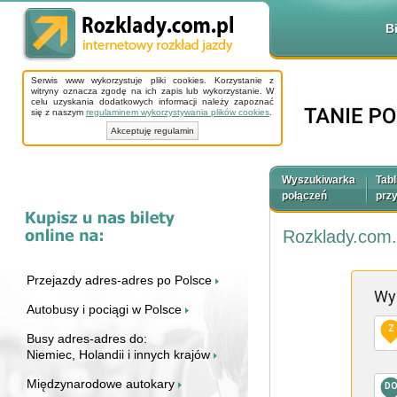
B
Serwis www wykorzystuje pliki cookies. Korzystanie z
witryny oznacza zgodę na ich zapis lub wykorzystanie. W
celu uzyskania dodatkowych informacji należy zapoznać
się z naszym
regulaminem wykorzystywania plików cookies
.
Akceptuję regulamin
Wyszukiwarka
Tabl
połączeń
prz
Rozklady.com.
Przejazdy adres-adres po Polsce
Wy
Autobusy i pociągi w Polsce
Z
Busy adres-adres do:
Niemiec, Holandii i innych krajów
Międzynarodowe autokary
D