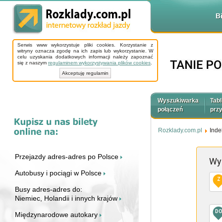
B
Serwis www wykorzystuje pliki cookies. Korzystanie z
witryny oznacza zgodę na ich zapis lub wykorzystanie. W
celu uzyskania dodatkowych informacji należy zapoznać
się z naszym
regulaminem wykorzystywania plików cookies
.
Akceptuję regulamin
Wyszukiwarka
Tabl
połączeń
prz
Rozklady.com.pl
Inde
Przejazdy adres-adres po Polsce
Wy
Autobusy i pociągi w Polsce
Z
Busy adres-adres do:
Niemiec, Holandii i innych krajów
D
Międzynarodowe autokary