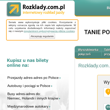
B
Serwis www wykorzystuje pliki cookies. Korzystanie z
witryny oznacza zgodę na ich zapis lub wykorzystanie. W
celu uzyskania dodatkowych informacji należy zapoznać
się z naszym
regulaminem wykorzystywania plików cookies
.
Akceptuję regulamin
Wyszukiwarka
Tabl
połączeń
prz
Rozklady.com.
Przejazdy adres-adres po Polsce
Wy
Autobusy i pociągi w Polsce
Z
Busy adres-adres do:
Niemiec, Holandii i innych krajów
Międzynarodowe autokary
D